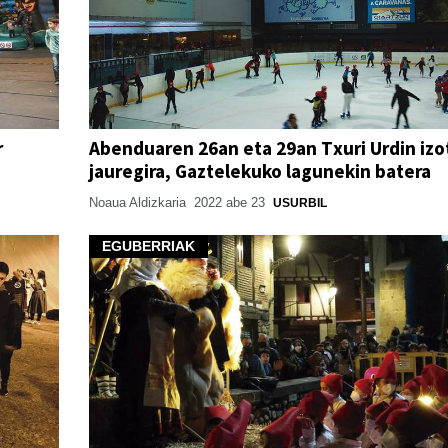
r
Abenduaren 26an eta 29an Txuri Urdin izo
jauregira, Gaztelekuko lagunekin batera
Noaua Aldizkaria
2022 abe 23
USURBIL
EGUBERRIAK