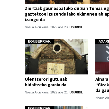
Ziortzak gaur ospatuko du San Tomas e
gaztetxoei zuzendutako ekimenen abia
izango da
Noaua Aldizkaria
2022 abe 23
USURBIL
EGUBERRIAK
AXARK
Olentzerori gutunak
Ainara
bidaltzeko garaia da
“Gizaki
da ga
Noaua Aldizkaria
2022 abe 21
USURBIL
Noaua Al
EGUBERRIAK