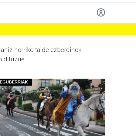
ahiz herriko talde ezberdinek
o dituzue.
EGUBERRIAK