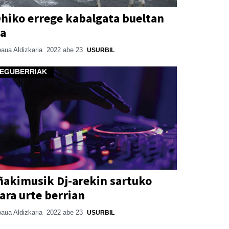
hiko errege kabalgata bueltan
a
aua Aldizkaria
2022 abe 23
USURBIL
EGUBERRIAK
ñakimusik Dj-arekin sartuko
ara urte berrian
aua Aldizkaria
2022 abe 23
USURBIL