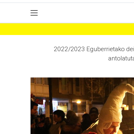
2022/2023 Eguberrietako deia
antolatut