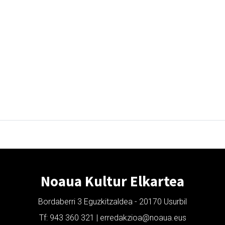
Noaua Kultur Elkartea
Bordaberri 3 Eguzkitzaldea - 20170 Usurbil
Tf: 943 360 321 | erredakzioa@noaua.eus