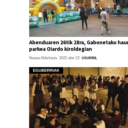
Abenduaren 26tik 28ra, Gabonetako hau
parkea Oiardo kiroldegian
Noaua Aldizkaria
2022 abe 23
USURBIL
EGUBERRIAK