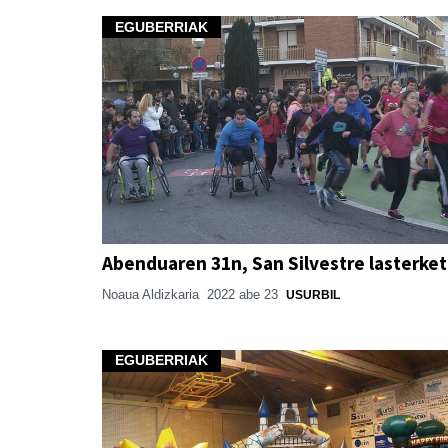
EGUBERRIAK
Abenduaren 31n, San Silvestre lasterke
Noaua Aldizkaria
2022 abe 23
USURBIL
EGUBERRIAK