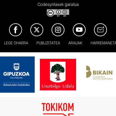
Codesyntaxek garatua
LEGE OHARRA
PUBLIZITATEA
ARAUAK
HARREMANET