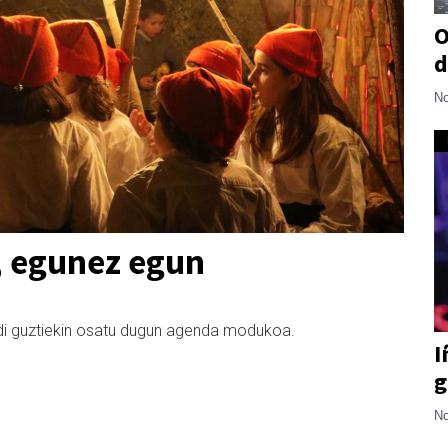
O
d
No
, egunez egun
aldi guztiekin osatu dugun agenda modukoa.
I
g
No