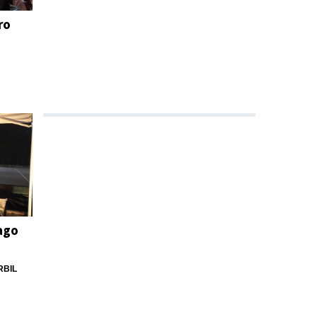
ro
ago
RBIL