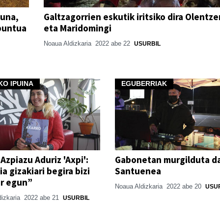
guna,
Galtzagorrien eskutik iritsiko dira Olentze
puntua
eta Maridomingi
Noaua Aldizkaria
2022 abe 22
USURBIL
O IPUINA
EGUBERRIAK
 Azpiazu Aduriz 'Axpi':
Gabonetan murgilduta d
a gizakiari begira bizi
Santuenea
ur egun”
Noaua Aldizkaria
2022 abe 20
USU
dizkaria
2022 abe 21
USURBIL