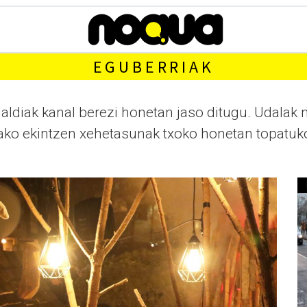
EGUBERRIAK
ldiak kanal berezi honetan jaso ditugu. Udalak n
ako ekintzen xehetasunak txoko honetan topatuk