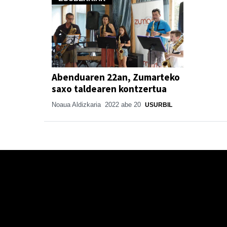
Abenduaren 22an, Zumarteko
saxo taldearen kontzertua
Noaua Aldizkaria
2022 abe 20
USURBIL