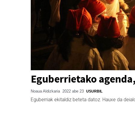
Eguberrietako agenda
Noaua Aldizkaria
2022 abe 23
USURBIL
Eguberriak ekitaldiz beteta datoz. Hauxe da dei