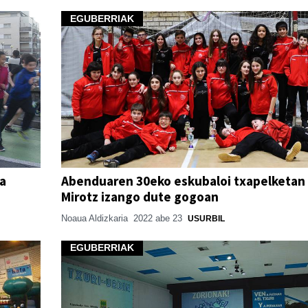
EGUBERRIAK
ta
Abenduaren 30eko eskubaloi txapelketan
Mirotz izango dute gogoan
Noaua Aldizkaria
2022 abe 23
USURBIL
EGUBERRIAK