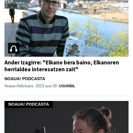
Ander Izagirre: "Elkano bera baino, Elkanoren
herrialdea interesatzen zait"
NOAUA! PODCASTA
Noaua Aldizkaria
2023 aza 09
USURBIL
NOAUA! PODCASTA