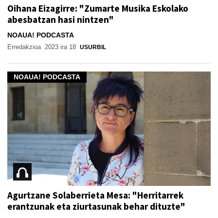
Oihana Eizagirre: "Zumarte Musika Eskolako
abesbatzan hasi nintzen"
NOAUA! PODCASTA
Erredakzioa
2023 ira 18
USURBIL
NOAUA! PODCASTA
Agurtzane Solaberrieta Mesa: "Herritarrek
erantzunak eta ziurtasunak behar dituzte"