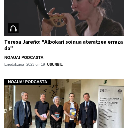
Teresa Jareño: "Albokari soinua ateratzea erraza
da"
NOAUA! PODCASTA
Erredakzioa
2023 urr 19
USURBIL
NOAUA! PODCASTA