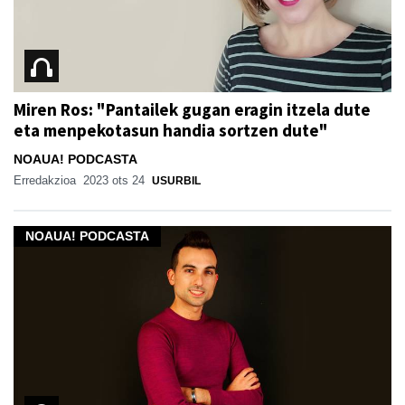
Miren Ros: "Pantailek gugan eragin itzela dute
eta menpekotasun handia sortzen dute"
NOAUA! PODCASTA
Erredakzioa
2023 ots 24
USURBIL
NOAUA! PODCASTA