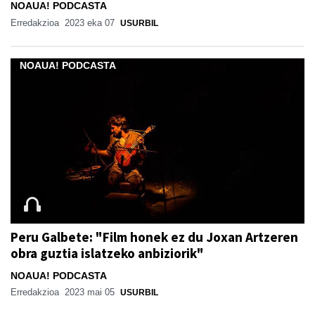
NOAUA! PODCASTA
Erredakzioa
2023 eka 07
USURBIL
NOAUA! PODCASTA
Peru Galbete: "Film honek ez du Joxan Artzeren
obra guztia islatzeko anbiziorik"
NOAUA! PODCASTA
Erredakzioa
2023 mai 05
USURBIL