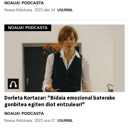
NOAUA! PODCASTA
Noaua Aldizkaria
2023 abe 14
USURBIL
NOAUA! PODCASTA
Dorleta Kortazar: "Bidaia emozional baterako
gonbitea egiten diot entzuleari"
NOAUA! PODCASTA
Noaua Aldizkaria
2023 aza 27
USURBIL