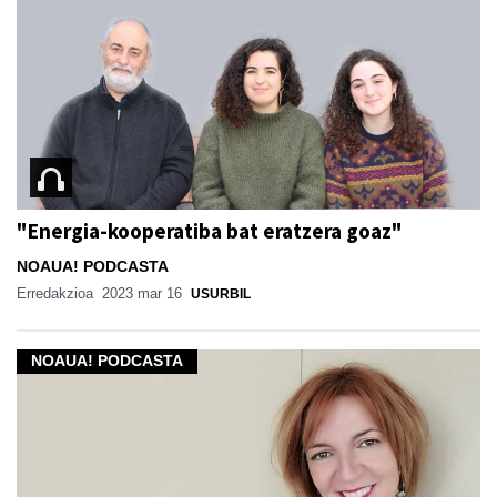
"Energia-kooperatiba bat eratzera goaz"
NOAUA! PODCASTA
Erredakzioa
2023 mar 16
USURBIL
NOAUA! PODCASTA