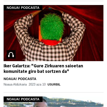
NOAUA! PODCASTA
Iker Galartza: "Gure Zirkuaren saioetan
komunitate giro bat sortzen da"
NOAUA! PODCASTA
Noaua Aldizkaria
2023 aza 10
USURBIL
NOAUA! PODCASTA