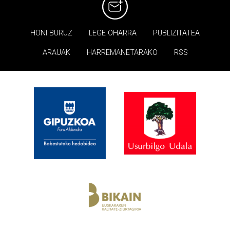
HONI BURUZ
LEGE OHARRA
PUBLIZITATEA
ARAUAK
HARREMANETARAKO
RSS