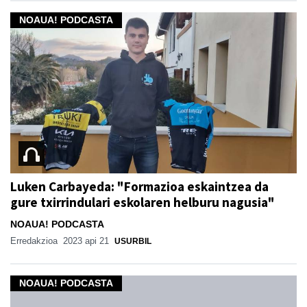
NOAUA! PODCASTA
Luken Carbayeda: "Formazioa eskaintzea da
gure txirrindulari eskolaren helburu nagusia"
NOAUA! PODCASTA
Erredakzioa
2023 api 21
USURBIL
NOAUA! PODCASTA