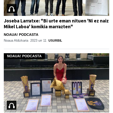
Joseba Larratxe: "Bi urte eman nituen 'Ni ez naiz
Mikel Laboa' komikia marrazten"
NOAUA! PODCASTA
Noaua Aldizkaria
2023 urr 11
USURBIL
NOAUA! PODCASTA