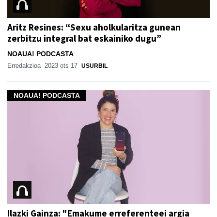
Aritz Resines: “Sexu aholkularitza gunean
zerbitzu integral bat eskainiko dugu”
NOAUA! PODCASTA
Erredakzioa
2023 ots 17
USURBIL
NOAUA! PODCASTA
Ilazki Gainza: "Emakume erreferenteei argia