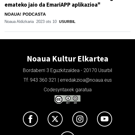
emateko jaio da EmariAPP aplikazioa"
NOAUA! PODCASTA
Noaua Aldizkaria
2023 ots 10
USURBIL
Noaua Kultur Elkartea
Bordaberri 3 Eguzkitzaldea - 20170 Usurbil
Tf: 943 360 321 | erredakzioa@noaua.eus
Codesyntaxek garatua