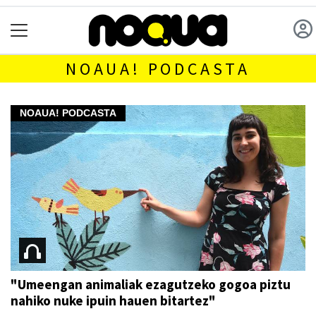
NOAUA! PODCASTA
NOAUA! PODCASTA
"Umeengan animaliak ezagutzeko gogoa piztu
nahiko nuke ipuin hauen bitartez"