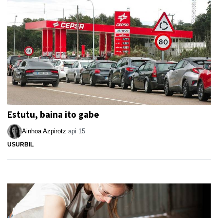
Estutu, baina ito gabe
Ainhoa Azpirotz
api 15
USURBIL