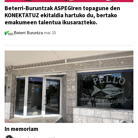
Beterri-Buruntzak ASPEGIren topagune den
KONEKTATUZ ekitaldia hartuko du, bertako
emakumeen talentua ikusarazteko.
Beterri Buruntza
mai 15
In memoriam