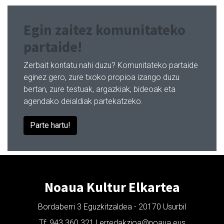
Egin zaitez komunitateko
partaide!
Zerbait kontatu nahi duzu? Komunitateko partaide
eginez gero, zure txoko propioa izango duzu
bertan, zure testuak, argazkiak, bideoak eta
agendako deialdiak partekatzeko.
Parte hartu!
Noaua Kultur Elkartea
Bordaberri 3 Eguzkitzaldea - 20170 Usurbil
Tf: 943 360 321 | erredakzioa@noaua.eus