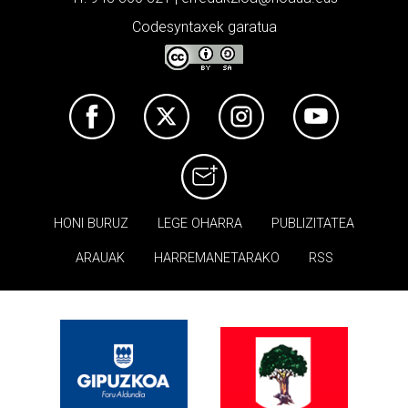
Codesyntaxek garatua
HONI BURUZ
LEGE OHARRA
PUBLIZITATEA
ARAUAK
HARREMANETARAKO
RSS