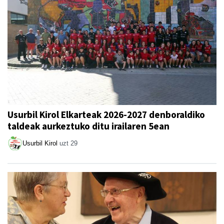
Usurbil Kirol Elkarteak 2026-2027 denboraldiko
taldeak aurkeztuko ditu irailaren 5ean
Usurbil Kirol
uzt 29