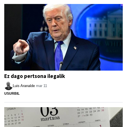
Ez dago pertsona ilegalik
Luis Aranalde
mar 11
USURBIL