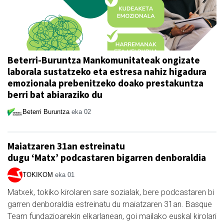
Beterri-Buruntza Mankomunitateak ongizate
laborala sustatzeko eta estresa nahiz higadura
emozionala prebenitzeko doako prestakuntza
berri bat abiaraziko du
Beterri Buruntza
eka 02
Maiatzaren 31an estreinatu
dugu ‘Matx’ podcastaren bigarren denboraldia
TOKIKOM
eka 01
Matxek, tokiko kirolaren sare sozialak, bere podcastaren bi
garren denboraldia estreinatu du maiatzaren 31an. Basque
Team fundazioarekin elkarlanean, goi mailako euskal kirolari