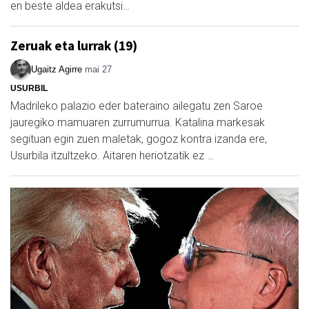
en beste aldea erakutsi…
Zeruak eta lurrak (19)
Ugaitz Agirre
mai 27
USURBIL
Madrileko palazio eder bateraino ailegatu zen Saroe
jauregiko mamuaren zurrumurrua. Katalina markesak
segituan egin zuen maletak, gogoz kontra izanda ere,
Usurbila itzultzeko. Aitaren heriotzatik ez …