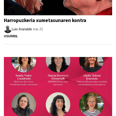
Harropuzkeria xumetasunaren kontra
Luis Aranalde
mai 21
USURBIL