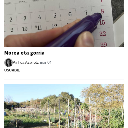
Morea eta gorria
Ainhoa Azpirotz
mar 04
USURBIL