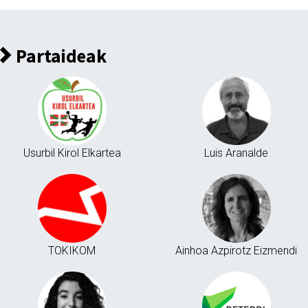
Partaideak
Usurbil Kirol Elkartea
Luis Aranalde
TOKIKOM
Ainhoa Azpirotz Eizmendi