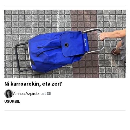
Ni karroarekin, eta zer?
Ainhoa Azpirotz
uzt 08
USURBIL