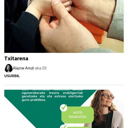
Txitarena
Alazne Arruti
eka 03
USURBIL