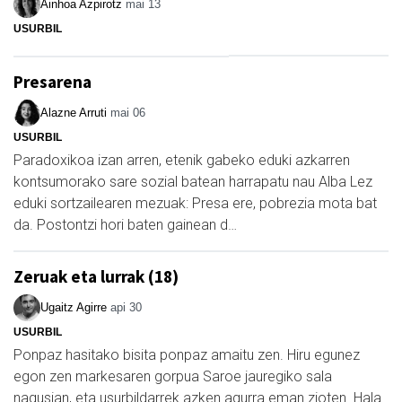
Ainhoa Azpirotz
mai 13
USURBIL
Presarena
Alazne Arruti
mai 06
USURBIL
Paradoxikoa izan arren, etenik gabeko eduki azkarren
kontsumorako sare sozial batean harrapatu nau Alba Lez
eduki sortzailearen mezuak: Presa ere, pobrezia mota bat
da. Postontzi hori baten gainean d…
Zeruak eta lurrak (18)
Ugaitz Agirre
api 30
USURBIL
Ponpaz hasitako bisita ponpaz amaitu zen. Hiru egunez
egon zen markesaren gorpua Saroe jauregiko sala
nagusian, eta usurbildarrek azken agurra eman zioten. Hala