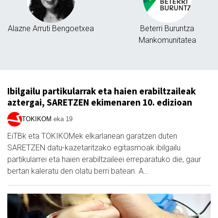
Alazne Arruti Bengoetxea
Beterri Buruntza
Mankomunitatea
Ibilgailu partikularrak eta haien erabiltzaileak
aztergai, SARETZEN ekimenaren 10. edizioan
TOKIKOM
eka 19
EiTBk eta TOKIKOMek elkarlanean garatzen duten
SARETZEN datu-kazetaritzako egitasmoak ibilgailu
partikularrei eta haien erabiltzaileei erreparatuko die, gaur
bertan kaleratu den olatu berri batean. A…