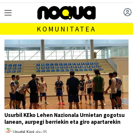
KOMUNITATEA
Usurbil KEko Lehen Nazionala Urnietan gogotsu
lanean, aurpegi berriekin eta giro apartarekin
Usurbil Kirol
abu 05