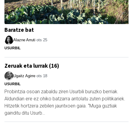
Baratze bat
Alazne Arruti
ots 25
USURBIL
Zeruak eta lurrak (16)
Ugaitz Agirre
ots 18
USURBIL
Probintzia osoan zabaldu ziren Usurbili buruzko berriak.
Aldundian ere ez ohiko batzarra antolatu zuten politikariek.
Hitzetik hortzera zebilen jauntxoen gaia. “Muga guztiak
gainditu ditu Usurb…