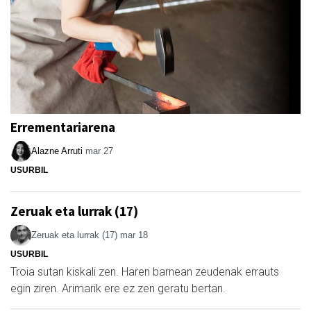
Errementariarena
Alazne Arruti
mar 27
USURBIL
Zeruak eta lurrak (17)
Zeruak eta lurrak (17)
mar 18
USURBIL
Troia sutan kiskali zen. Haren barnean zeudenak errauts
egin ziren. Arimarik ere ez zen geratu bertan.