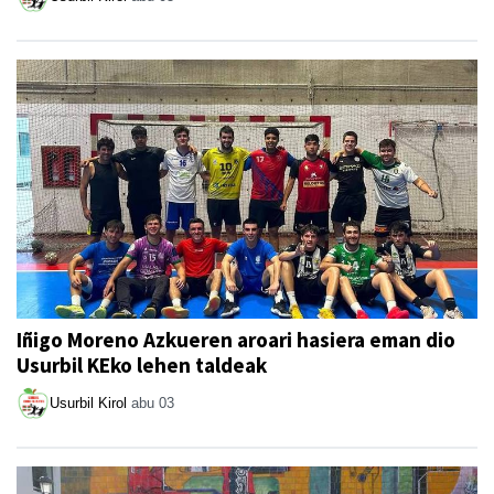
Iñigo Moreno Azkueren aroari hasiera eman dio
Usurbil KEko lehen taldeak
Usurbil Kirol
abu 03