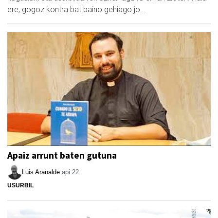
ere, gogoz kontra bat baino gehiago jo…
Apaiz arrunt baten gutuna
Luis Aranalde
api 22
USURBIL