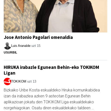
Jose Antonio Pagolari omenaldia
Luis Aranalde
uzt 15
USURBIL
HIRUKA irabazle Egunean Behin-eko TOKIKOM
Ligan
TOKIKOM
uzt 13
Bizkaiko Uribe Kosta eskualdeko Hiruka komunikabidea
izan da irabazlea azken 9 asteotan Egunean Behin
aplikazioan jokatu den TOKIKOM Liga eskualdekako
norgehiagokan. Osatu diren eskualdekako taldeen …